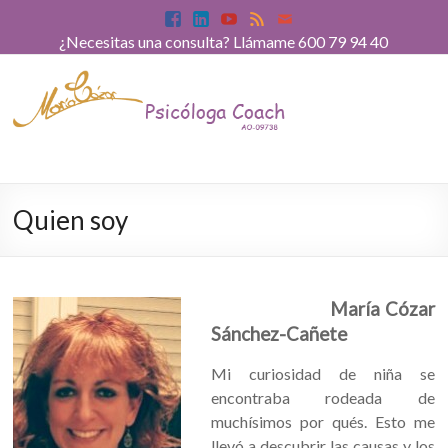
¿Necesitas una consulta? Llámame 600 79 94 40
Quien soy
María Cózar
Sánchez-Cañete
Mi curiosidad de niña se
encontraba rodeada de
muchísimos por qués. Esto me
llevó a descubrir las causas y los