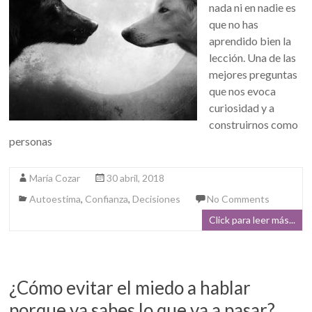
nada ni en nadie es
que no has
aprendido bien la
lección. Una de las
mejores preguntas
que nos evoca
curiosidad y a
construirnos como
personas
María Cozar
30 abril, 2018
Autoestima
,
Confianza
,
Decisiones
No Comments
Click para leer más...
¿Cómo evitar el miedo a hablar
porque ya sabes lo que va a pasar?