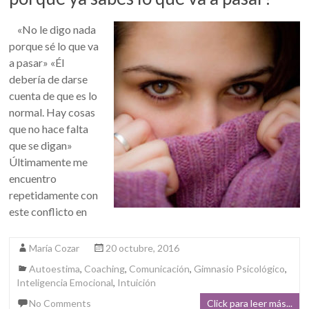
«No le digo nada
porque sé lo que va
a pasar» «Él
debería de darse
cuenta de que es lo
normal. Hay cosas
que no hace falta
que se digan»
Últimamente me
encuentro
repetidamente con
este conflicto en
María Cozar
20 octubre, 2016
Autoestima
,
Coaching
,
Comunicación
,
Gimnasio Psicológico
,
Inteligencia Emocional
,
Intuición
No Comments
Click para leer más...